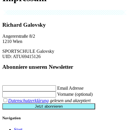
Richard Galovsky
Angererstraße 8/2
1210 Wien
SPORTSCHULE Galovsky
UID: ATU69415126
Abonniere unseren Newsletter
Jetzt eintragen und
€ 10,- Gutschein
für die erste Buchung erhalten.
Email Adresse
Vorname (optional)
Datenschutzerklärung
gelesen und akzeptiert
Jetzt abonnieren
Navigation
Start