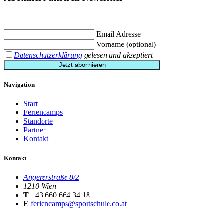
Jetzt eintragen und
€ 10,- Gutschein
für die erste Buchung erhalten.
Email Adresse
Vorname (optional)
Datenschutzerklärung
gelesen und akzeptiert
Jetzt abonnieren
Navigation
Start
Feriencamps
Standorte
Partner
Kontakt
Kontakt
Angererstraße 8/2
1210 Wien
T
+43 660 664 34 18
E
feriencamps@sportschule.co.at