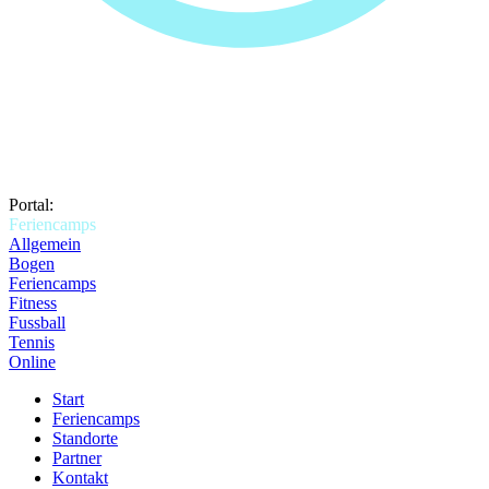
Portal:
Feriencamps
Allgemein
Bogen
Feriencamps
Fitness
Fussball
Tennis
Online
Start
Feriencamps
Standorte
Partner
Kontakt