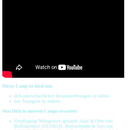
Dieses Camp ist ideal um:
sich unterschiedlichen Herausforderungen zu stellen
den Teamgeist zu stärken
Was Dich in unseren Camps erwartet:
Verpflegung: Mittagessen, gesunde Jause & Obst vom
BioBauernhof ADAMAH, Biofruchtsäfte & Tees von