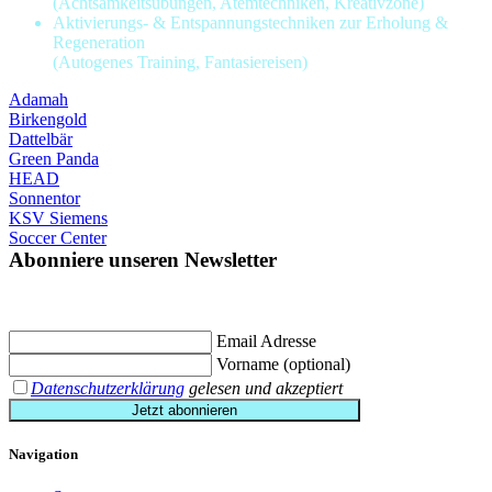
(Achtsamkeitsübungen, Atemtechniken, Kreativzone)
Aktivierungs- & Entspannungstechniken zur Erholung &
Regeneration
(Autogenes Training, Fantasiereisen)
Adamah
Birkengold
Dattelbär
Green Panda
HEAD
Sonnentor
KSV Siemens
Soccer Center
Abonniere unseren Newsletter
Jetzt eintragen und
€ 10,- Gutschein
für die erste Buchung erhalten.
Email Adresse
Vorname (optional)
Datenschutzerklärung
gelesen und akzeptiert
Jetzt abonnieren
Navigation