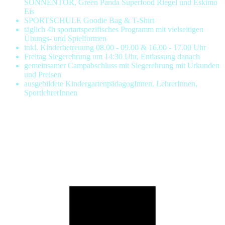
SONNENTOR, Green Panda Superfood Riegel und Eskimo
Eis
SPORTSCHULE Goodie Bag & T-Shirt
täglich 4h sportartspezifisches Programm mit vielseitigen
Übungs- und Spielformen
inkl. Kinderbetreuung 08.00 - 09.00 & 16.00 - 17.00 Uhr
Freitag Siegerehrung um 14:30 Uhr, Entlassung danach
gemeinsamer Campabschluss mit Siegerehrung mit Urkunden
und Preisen
ausgebildete KindergartenpädagogInnen, LehrerInnen,
SportlehrerInnen