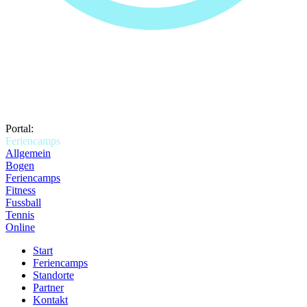
Portal:
Feriencamps
Allgemein
Bogen
Feriencamps
Fitness
Fussball
Tennis
Online
Start
Feriencamps
Standorte
Partner
Kontakt