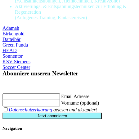
(Achtsamkeitsübungen, Atemtechniken, Kreativzone)
Aktivierungs- & Entspannungstechniken zur Erholung &
Regeneration
(Autogenes Training, Fantasiereisen)
Adamah
Birkengold
Dattelbär
Green Panda
HEAD
Sonnentor
KSV Siemens
Soccer Center
Abonniere unseren Newsletter
Jetzt eintragen und
€ 10,- Gutschein
für die erste Buchung erhalten.
Email Adresse
Vorname (optional)
Datenschutzerklärung
gelesen und akzeptiert
Jetzt abonnieren
Navigation