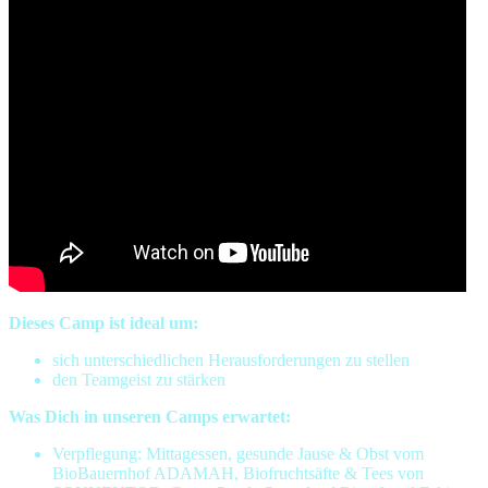
Dieses Camp ist ideal um:
sich unterschiedlichen Herausforderungen zu stellen
den Teamgeist zu stärken
Was Dich in unseren Camps erwartet:
Verpflegung: Mittagessen, gesunde Jause & Obst vom
BioBauernhof ADAMAH, Biofruchtsäfte & Tees von