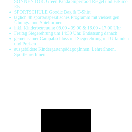
SONNENTOR, Green Panda Superfood Riegel und Eskimo
Eis
SPORTSCHULE Goodie Bag & T-Shirt
täglich 4h sportartspezifisches Programm mit vielseitigen
Übungs- und Spielformen
inkl. Kinderbetreuung 08.00 - 09.00 & 16.00 - 17.00 Uhr
Freitag Siegerehrung um 14:30 Uhr, Entlassung danach
gemeinsamer Campabschluss mit Siegerehrung mit Urkunden
und Preisen
ausgebildete KindergartenpädagogInnen, LehrerInnen,
SportlehrerInnen