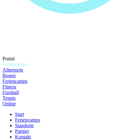
Portal:
Feriencamps
Allgemein
Bogen
Feriencamps
Fitness
Fussball
Tennis
Online
Start
Feriencamps
Standorte
Partner
Kontakt