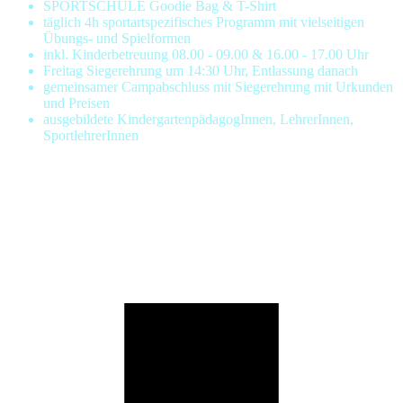
SPORTSCHULE Goodie Bag & T-Shirt
täglich 4h sportartspezifisches Programm mit vielseitigen
Übungs- und Spielformen
inkl. Kinderbetreuung 08.00 - 09.00 & 16.00 - 17.00 Uhr
Freitag Siegerehrung um 14:30 Uhr, Entlassung danach
gemeinsamer Campabschluss mit Siegerehrung mit Urkunden
und Preisen
ausgebildete KindergartenpädagogInnen, LehrerInnen,
SportlehrerInnen