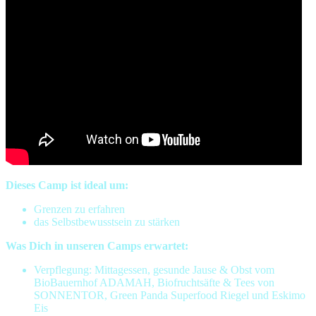
Dieses Camp ist ideal um:
Grenzen zu erfahren
das Selbstbewusstsein zu stärken
Was Dich in unseren Camps erwartet:
Verpflegung: Mittagessen, gesunde Jause & Obst vom
BioBauernhof ADAMAH, Biofruchtsäfte & Tees von
SONNENTOR, Green Panda Superfood Riegel und Eskimo
Eis